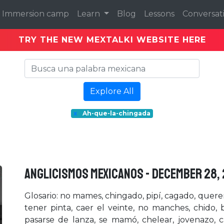
Immersion camp
Learn
Blog
Lessons
Conversat
TRY THE NEW MEXTALKI WEBSITE HERE
Explore All
x
Ah-que-la-chingada
ANGLICISMOS MEXICANOS - December 28,
Glosario: no mames, chingado, pipí, cagado, querer
tener pinta, caer el veinte, no manches, chido, 
pasarse de lanza, se mamó, chelear, jovenazo, carn