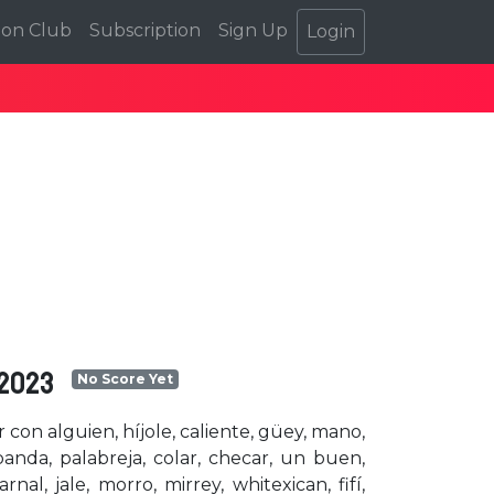
ion Club
Subscription
Sign Up
Login
 2023
No Score Yet
 con alguien, híjole, caliente, güey, mano,
banda, palabreja, colar, checar, un buen,
al, jale, morro, mirrey, whitexican, fifí,