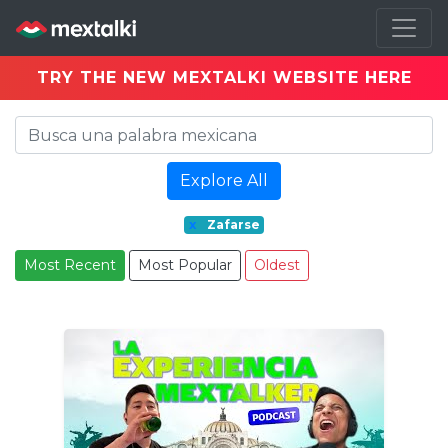
TRY THE NEW MEXTALKI WEBSITE HERE
Explore All
x
Zafarse
Most Recent
Most Popular
Oldest