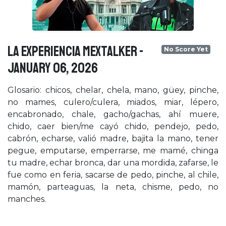
LA EXPERIENCIA MEXTALKER -
No Score Yet
January 06, 2026
Glosario: chicos, chelar, chela, mano, güey, pinche,
no mames, culero/culera, miados, miar, lépero,
encabronado, chale, gacho/gachas, ahí muere,
chido, caer bien/me cayó chido, pendejo, pedo,
cabrón, echarse, valió madre, bajita la mano, tener
pegue, emputarse, emperrarse, me mamé, chinga
tu madre, echar bronca, dar una mordida, zafarse, le
fue como en feria, sacarse de pedo, pinche, al chile,
mamón, parteaguas, la neta, chisme, pedo, no
manches.