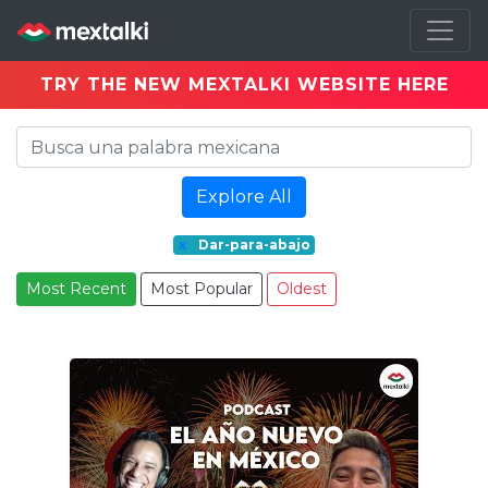
TRY THE NEW MEXTALKI WEBSITE HERE
Explore All
x
Dar-para-abajo
Most Recent
Most Popular
Oldest