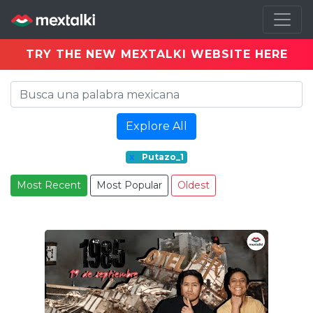
TRY THE NEW MEXTALKI WEBSITE HERE
Explore All
x
Putazo_1
Most Recent
Most Popular
Oldest