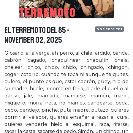
EL TERREMOTO DEL 85 -
No Score Yet
November 02, 2025
Glosario: a la verga, ah perro, al chile, ardido, banda,
cabrón, cagado, chapulinear, chapulín, chela,
chelear, chico, chido, chido, chingado, chingón,
coger, cotorro, cuando te toca ni aunque te quites,
culero, el punto es que, estar cabrón, güey, hijo de
su madre, híjole, ir como en feria, jalarle el cuello al
ganso, jale, mamada, mamarse, mamón, mano,
migajero, morra, neta, no mames, pandearse, peda,
pedo, pendejo, pinche, puta madre, putazo, quieres
dormir al velador, quieres enseñar a rezar al cura,
quieres venderle hielo al esquimal, raza, rifarse,
sacar la casta, sacarse de pedo, Simón, un chingo, un