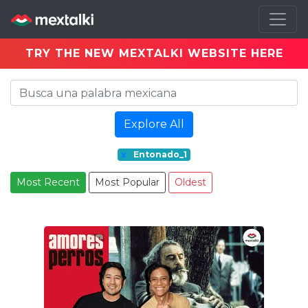
TRY THE NEW MEXTALKI WEBSITE HERE
Explore All
x
Entonado_1
Most Recent
Most Popular
Oldest