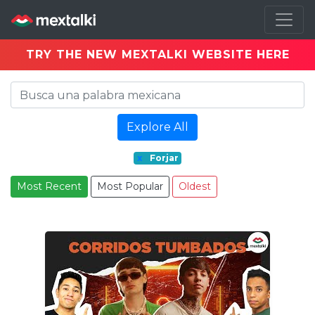
TRY THE NEW MEXTALKI WEBSITE HERE
Explore All
x
Forjar
Most Recent
Most Popular
Oldest